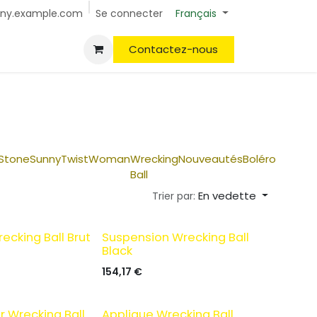
Se connecter
ny.example.com
Français
Contactez-nous
Stone
Sunny
Twist
Woman
Wrecking
Nouveautés
Boléro
Ball
En vedette
Trier par:
ecking Ball Brut
Suspension Wrecking Ball
Black
154,17
€
 Wrecking Ball
Applique Wrecking Ball