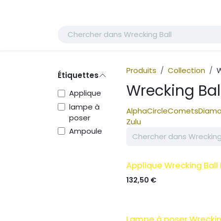
Se rendre au contenu
Page d'accueil
Boutique
Blog
Rendez-vo
Produits
Collection
W
Étiquettes
Wrecking Bal
Applique
lampe à
Alpha
Circle
Comets
Diam
poser
Zulu
Ampoule
Applique Wrecking Ball 
132,50
€
Lampe à poser Wreckin