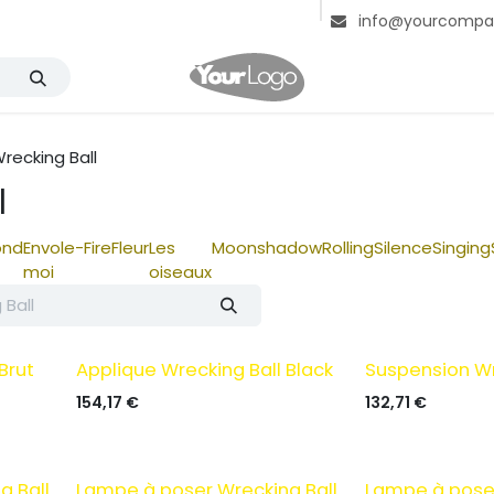
us
Contactez-nous
info@yourcompa
recking Ball
l
ond
Envole-
Fire
Fleur
Les
Moonshadow
Rolling
Silence
Singing
moi
oiseaux
Brut
Applique Wrecking Ball Black
Suspension Wr
154,17
€
132,71
€
g Ball
Lampe à poser Wrecking Ball
Lampe à poser